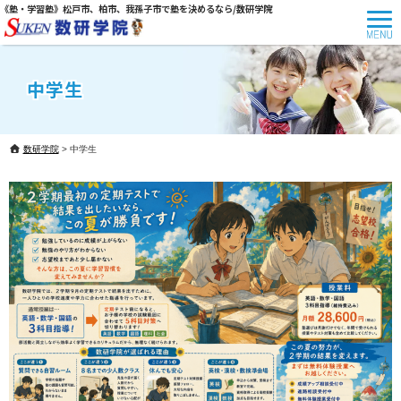
《塾・学習塾》松戸市、柏市、我孫子市で塾を決めるなら/数研学院
中学生
数研学院
>
中学生