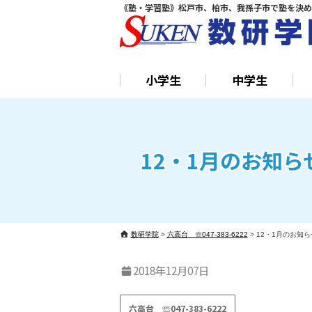
《塾・学習塾》松戸市、柏市、我孫子市で塾を決め
小学生
中学生
12・1月のお知ら
数研学院
>
六高台 ☏047-383-6222
>
12・1月のお知ら
2018年12月07日
六高台 ☏047-383-6222