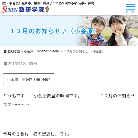
《塾・学習塾》松戸市、柏市、我孫子市で塾を決めるなら/数研学院
１２月のお知らせ♪（小金原）
数研学院
>
小金原 ☏047-346-4404
>
１２月のお知らせ♪（小金原）
2016年12月05日
小金原 ☏047-346-4404
どうもです！ 小金原教室の味岡です。 １２月のお知らせ
です～～～～
今月の１枚は「猫の恩返し」です。