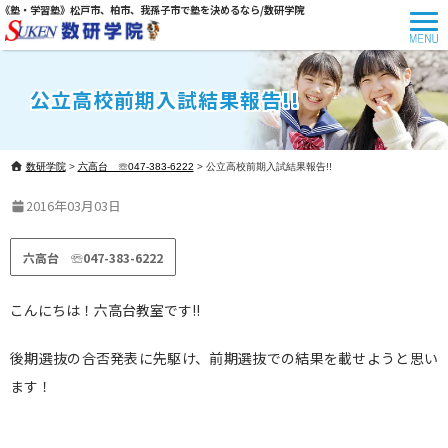
《塾・学習塾》松戸市、柏市、我孫子市で塾を決めるなら/数研学院
公立高校前期入試結果報告!!
数研学院
>
六高台 ☏047-383-6222
>
公立高校前期入試結果報告!!
2016年03月03日
六高台 ☏047-383-6222
こんにちは！六高台教室です!!
後期選抜の合否発表に先駆け、前期選抜での結果を載せようと思い
ます！