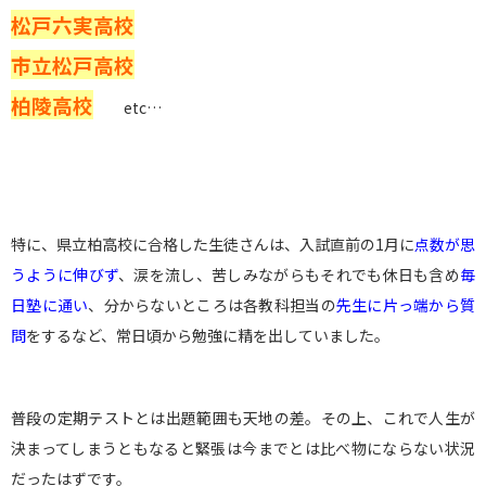
松戸六実高校
市立松戸高校
柏陵高校
etc…
特に、県立柏高校に合格した生徒さんは、入試直前の1月に
点数が思
うように伸びず
、涙を流し、苦しみながらもそれでも休日も含め
毎
日塾に通い
、分からないところは各教科担当の
先生に片っ端から質
問
をするなど、常日頃から勉強に精を出していました。
普段の定期テストとは出題範囲も天地の差。その上、これで人生が
決まってしまうともなると緊張は今までとは比べ物にならない状況
だったはずです。