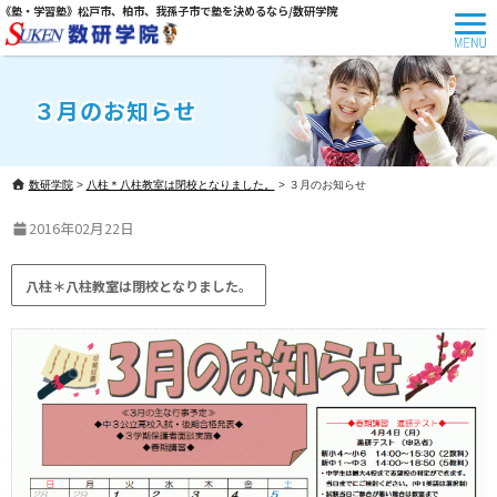
《塾・学習塾》松戸市、柏市、我孫子市で塾を決めるなら/数研学院
３月のお知らせ
数研学院
>
八柱＊八柱教室は閉校となりました。
>
３月のお知らせ
2016年02月22日
八柱＊八柱教室は閉校となりました。